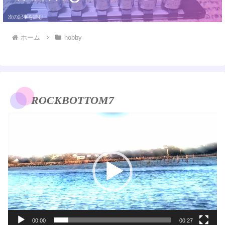
ホーム
hobby
ROCKBOTTOM7
動
画
プ
レ
ー
ヤ
ー
00:00
00:27