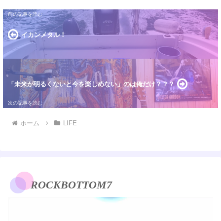
イカンメタル！
「未来が明るくないと今を楽しめない」のは俺だけ？？？
ホーム
LIFE
ROCKBOTTOM7
動
画