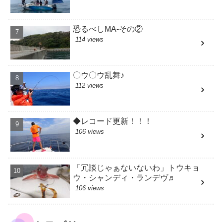
恐るべしMA-その②
114 views
〇ウ〇ウ乱舞♪
112 views
◆レコード更新！！！
106 views
「冗談じゃぁないないわ」トウキョ
ウ・シャンディ・ランデヴ♬
106 views