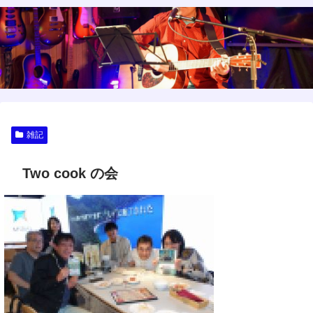
雑記
Two cook の会