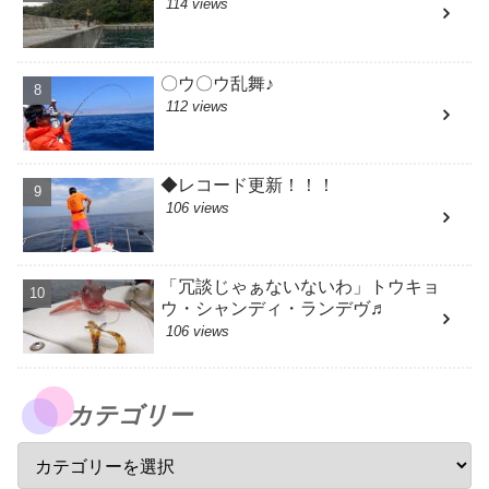
114 views
〇ウ〇ウ乱舞♪
112 views
◆レコード更新！！！
106 views
「冗談じゃぁないないわ」トウキョ
ウ・シャンディ・ランデヴ♬
106 views
カテゴリー