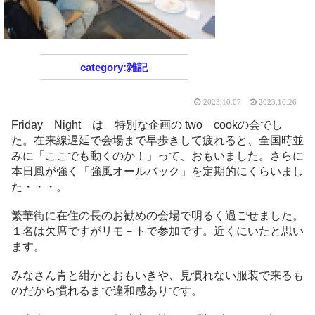
雑記
2023.10.07
2023.10.26
Friday Night は 特別な企画の two cookの会でし
た。在来線遅延で会場まで早歩きして疲れると、全国時並
みに「ここでも動くのか！」って、おもいました。さらに
本日風が強く「強風オールバック」を定期的にくらいまし
た・・・。
繁華街に在住の長のお勧めの会場で明るく過ごせました。
１名は欠席ですがリモ－トで参加です。近くにいたと思い
ます。
みなさん青と紺かとおもいきや、見慣れない服装で来るも
のだから慣れるまで違和感ありです。