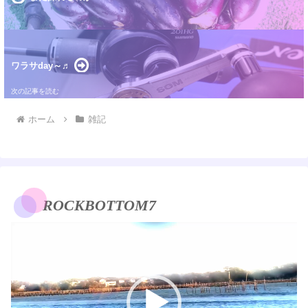
ワラサday～♬
ホーム
雑記
ROCKBOTTOM7
動
画
プ
レ
ー