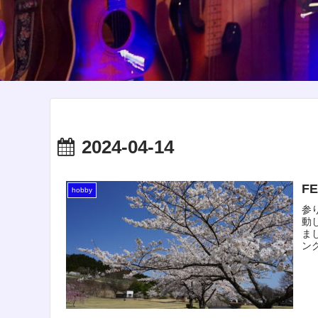
2024-04-14
FE
hobby
参
動
ま
ン