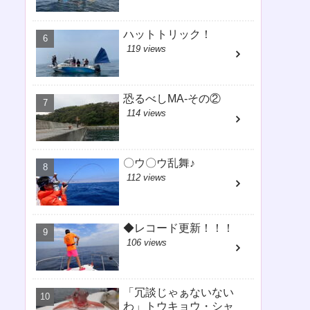
ハットトリック！
119 views
恐るべしMA-その②
114 views
〇ウ〇ウ乱舞♪
112 views
◆レコード更新！！！
106 views
「冗談じゃぁないない
わ」トウキョウ・シャ