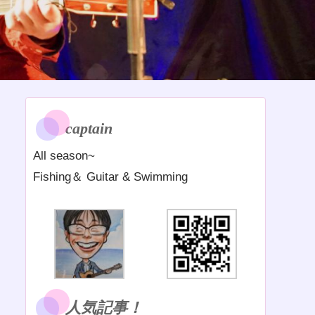
captain
All season~
Fishing＆ Guitar & Swimming
人気記事！