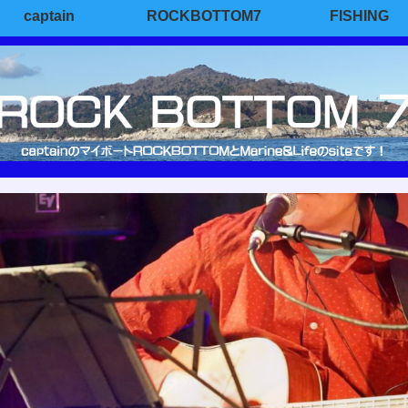
captain
ROCKBOTTOM7
FISHING