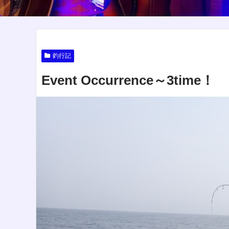
釣行記
Event Occurrence～3time！