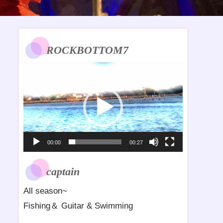
ROCKBOTTOM7
動
画
プ
レ
ー
ヤ
00:00
00:27
ー
captain
All season~
Fishing＆ Guitar & Swimming