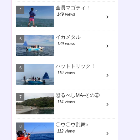
全員マゴティ！
149 views
イカメタル
129 views
ハットトリック！
119 views
恐るべしMA-その②
114 views
〇ウ〇ウ乱舞♪
112 views