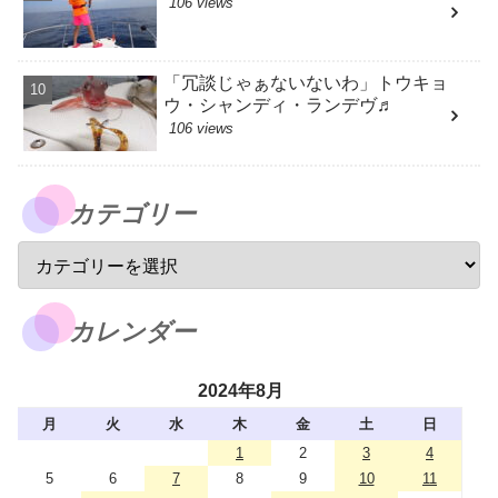
106 views
「冗談じゃぁないないわ」トウキョ
ウ・シャンディ・ランデヴ♬
106 views
カテゴリー
カレンダー
2024年8月
月
火
水
木
金
土
日
1
2
3
4
5
6
7
8
9
10
11