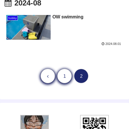
2024-08
OW swimming
hobby
2024.08.01
前へ
1
2