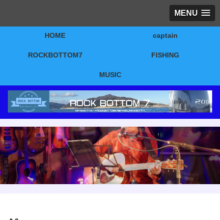
MENU
HOME
captain
ROCKBOTTOM7
FISHING
MUSIC