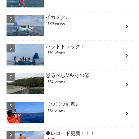
イカメタル
130 views
ハットトリック！
119 views
恐るべしMA-その②
114 views
〇ウ〇ウ乱舞♪
112 views
◆レコード更新！！！