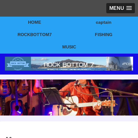
MENU
HOME
captain
ROCKBOTTOM7
FISHING
MUSIC