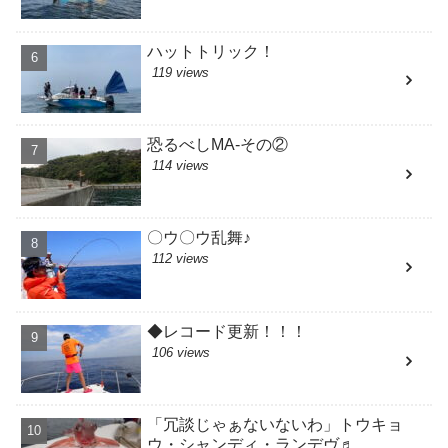
ハットトリック！
119 views
恐るべしMA-その②
114 views
〇ウ〇ウ乱舞♪
112 views
◆レコード更新！！！
106 views
「冗談じゃぁないないわ」トウキョ
ウ・シャンディ・ランデヴ♬