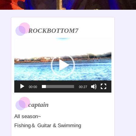
ROCKBOTTOM7
動
画
プ
レ
ー
ヤ
00:00
00:27
ー
captain
All season~
Fishing＆ Guitar & Swimming