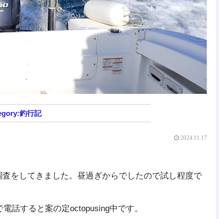
釣行記
2024.11.17
o調査をしてきました。昼過ぎからでしたので試し程度で
すると案の定octopusing中です。