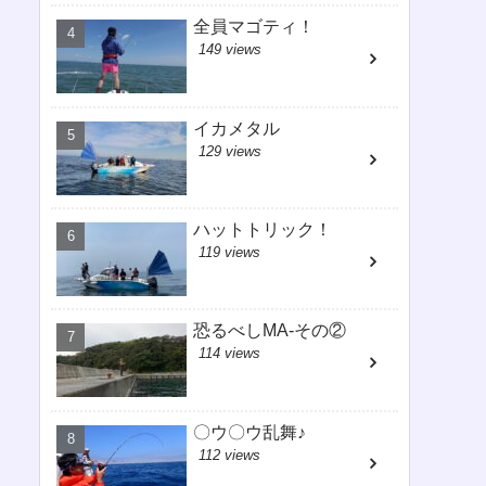
全員マゴティ！
149 views
イカメタル
129 views
ハットトリック！
119 views
恐るべしMA-その②
114 views
〇ウ〇ウ乱舞♪
112 views