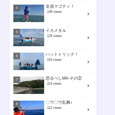
全員マゴティ！
149 views
イカメタル
129 views
ハットトリック！
119 views
恐るべしMA-その②
114 views
〇ウ〇ウ乱舞♪
112 views