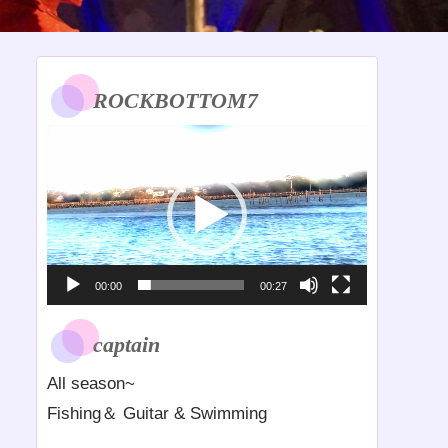
ROCKBOTTOM7
動
画
プ
レ
ー
ヤ
00:00
00:27
ー
captain
All season~
Fishing＆ Guitar & Swimming