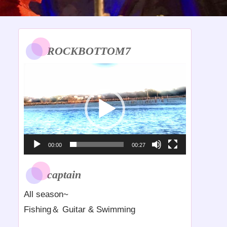
ROCKBOTTOM7
動
画
プ
レ
ー
ヤ
00:00
00:27
ー
captain
All season~
Fishing＆ Guitar & Swimming