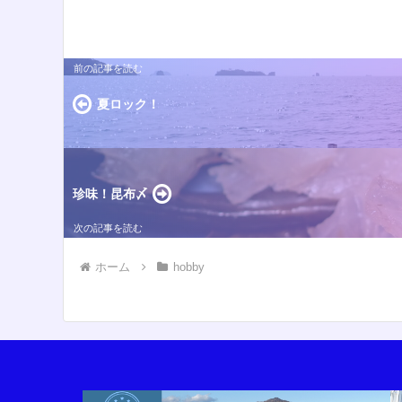
夏ロック！
珍味！昆布〆
ホーム
hobby