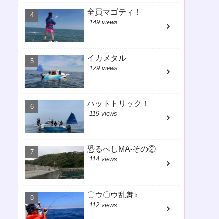
全員マゴティ！
149 views
イカメタル
129 views
ハットトリック！
119 views
恐るべしMA-その②
114 views
〇ウ〇ウ乱舞♪
112 views