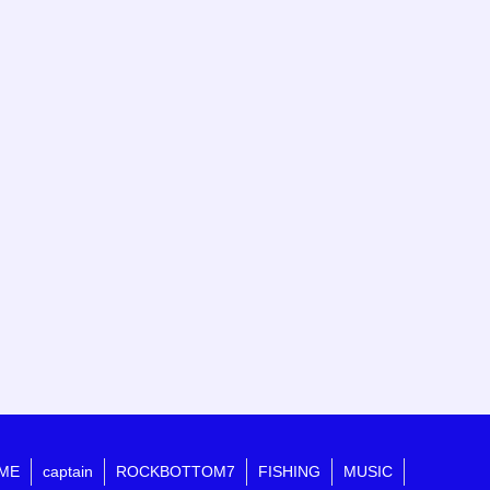
ME
captain
ROCKBOTTOM7
FISHING
MUSIC