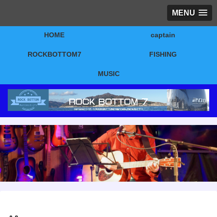
MENU
HOME
captain
ROCKBOTTOM7
FISHING
MUSIC