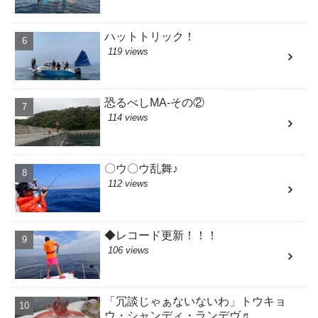
ハットトリック！
119 views
恐るべしMA-その②
114 views
〇ウ〇ウ乱舞♪
112 views
◆レコード更新！！！
106 views
「冗談じゃぁないないわ」トウキョ
ウ・シャンディ・ランデヴ♬