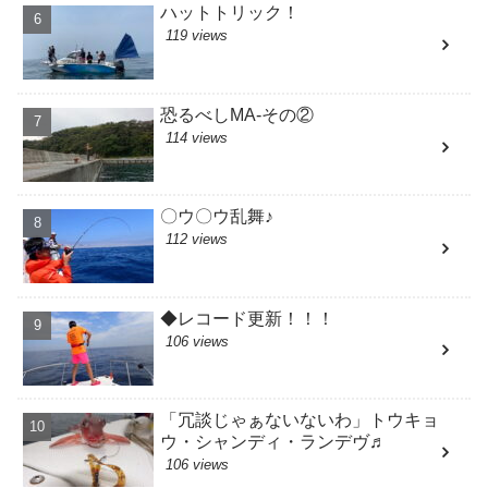
ハットトリック！
119 views
恐るべしMA-その②
114 views
〇ウ〇ウ乱舞♪
112 views
◆レコード更新！！！
106 views
「冗談じゃぁないないわ」トウキョ
ウ・シャンディ・ランデヴ♬
106 views