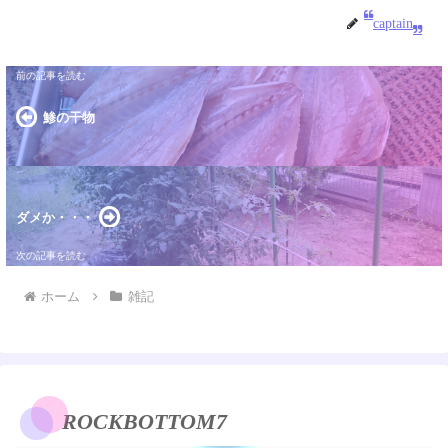
captain
鯵の干物
ダメか・・・
ホーム
雑記
ROCKBOTTOM7