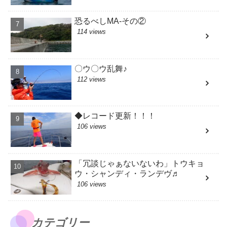
恐るべしMA-その②
114 views
〇ウ〇ウ乱舞♪
112 views
◆レコード更新！！！
106 views
「冗談じゃぁないないわ」トウキョ
ウ・シャンディ・ランデヴ♬
106 views
カテゴリー