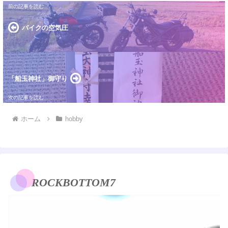
バイクの空気圧
「船玉神社」御守り
ホーム
hobby
ROCKBOTTOM7
動
画