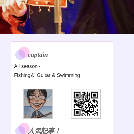
captain
All season~
Fishing＆ Guitar & Swimming
人気記事！