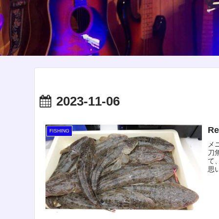
2023-11-06
R
FISHING
メニ
刀
て
思