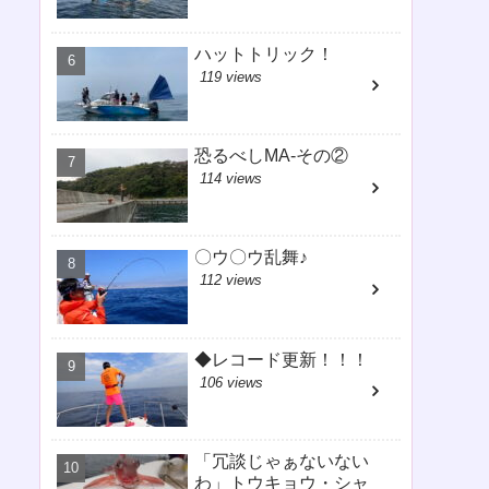
ハットトリック！
119 views
恐るべしMA-その②
114 views
〇ウ〇ウ乱舞♪
112 views
◆レコード更新！！！
106 views
「冗談じゃぁないない
わ」トウキョウ・シャ