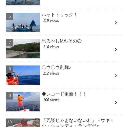
ハットトリック！
119 views
恐るべしMA-その②
114 views
〇ウ〇ウ乱舞♪
112 views
◆レコード更新！！！
106 views
「冗談じゃぁないないわ」トウキョ
ウ・シャンディ・ランデヴ♬