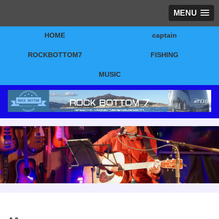
MENU
HOME
captain
ROCKBOTTOM7
FISHING
MUSIC