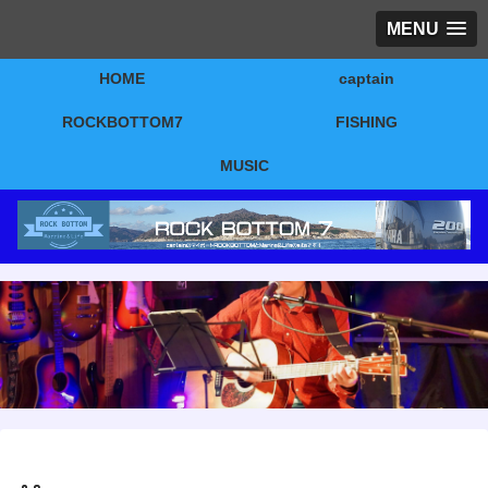
MENU
HOME
captain
ROCKBOTTOM7
FISHING
MUSIC