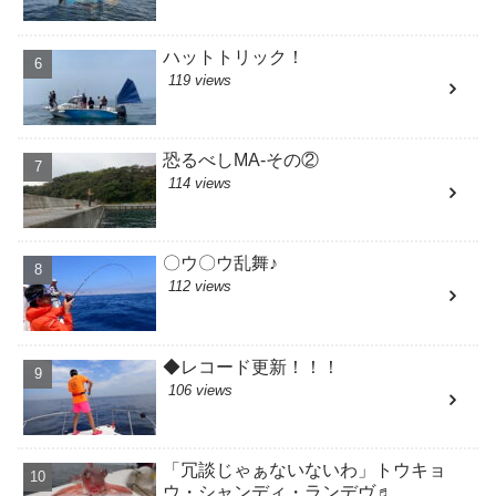
ハットトリック！
119 views
恐るべしMA-その②
114 views
〇ウ〇ウ乱舞♪
112 views
◆レコード更新！！！
106 views
「冗談じゃぁないないわ」トウキョ
ウ・シャンディ・ランデヴ♬