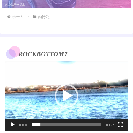
ホーム
釣行記
ROCKBOTTOM7
動
画
プ
レ
ー
ヤ
ー
00:00
00:27