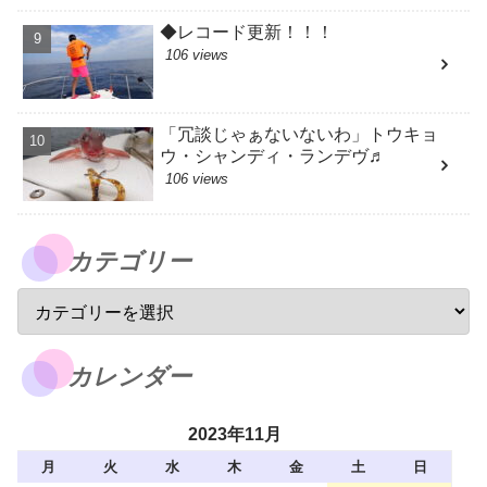
◆レコード更新！！！
106 views
「冗談じゃぁないないわ」トウキョ
ウ・シャンディ・ランデヴ♬
106 views
カテゴリー
カレンダー
2023年11月
月
火
水
木
金
土
日