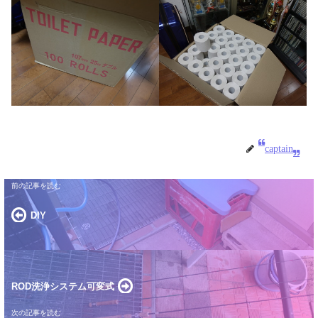
captain
DIY
ROD洗浄システム可変式