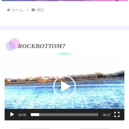
ホーム
雑記
ROCKBOTTOM7
動
画
プ
レ
ー
ヤ
ー
00:00
00:27