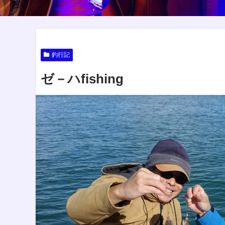
釣行記
ゼ－ハfishing