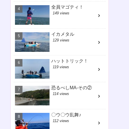
全員マゴティ！
149 views
イカメタル
129 views
ハットトリック！
119 views
恐るべしMA-その②
114 views
〇ウ〇ウ乱舞♪
112 views