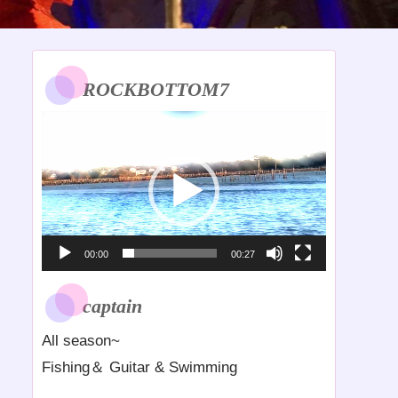
ROCKBOTTOM7
動
画
プ
レ
ー
ヤ
00:00
00:27
ー
captain
All season~
Fishing＆ Guitar & Swimming