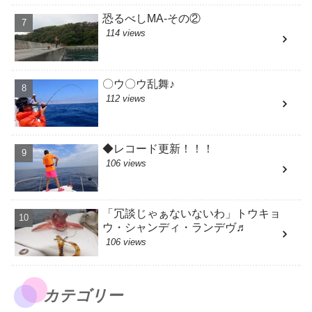
恐るべしMA-その②
114 views
〇ウ〇ウ乱舞♪
112 views
◆レコード更新！！！
106 views
「冗談じゃぁないないわ」トウキョ
ウ・シャンディ・ランデヴ♬
106 views
カテゴリー