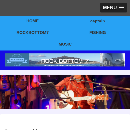
MENU
HOME
captain
ROCKBOTTOM7
FISHING
MUSIC